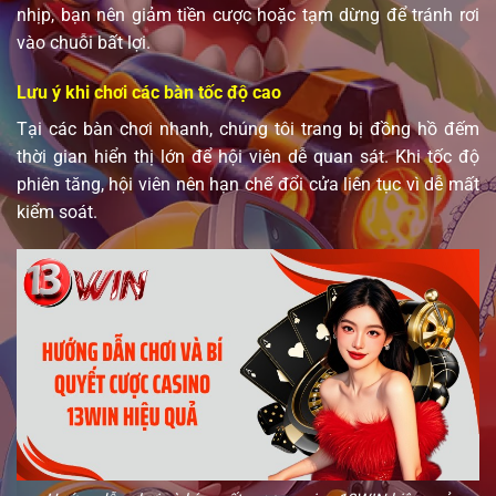
nhịp, bạn nên giảm tiền cược hoặc tạm dừng để tránh rơi
vào chuỗi bất lợi.
Lưu ý khi chơi các bàn tốc độ cao
Tại các bàn chơi nhanh, chúng tôi trang bị đồng hồ đếm
thời gian hiển thị lớn để hội viên dễ quan sát. Khi tốc độ
phiên tăng, hội viên nên hạn chế đổi cửa liên tục vì dễ mất
kiểm soát.