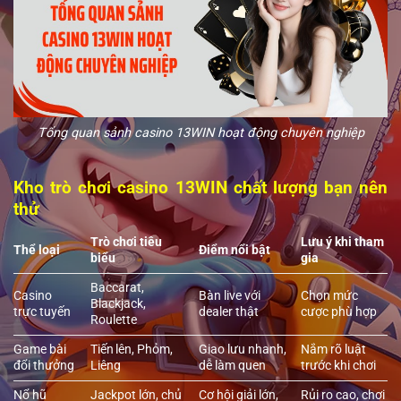
Tổng quan sảnh casino 13WIN hoạt động chuyên nghiệp
Kho trò chơi casino 13WIN chất lượng bạn nên
thử
Trò chơi tiêu
Lưu ý khi tham
Thể loại
Điểm nổi bật
biểu
gia
Baccarat,
Casino
Bàn live với
Chọn mức
Blackjack,
trực tuyến
dealer thật
cược phù hợp
Roulette
Game bài
Tiến lên, Phỏm,
Giao lưu nhanh,
Nắm rõ luật
đổi thưởng
Liêng
dễ làm quen
trước khi chơi
Nổ hũ
Jackpot lớn, chủ
Cơ hội giải lớn,
Rủi ro cao, chơi