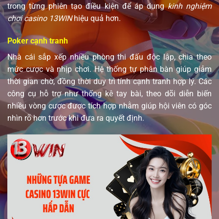
trong từng phiên tạo điều kiện để áp dụng
kinh nghiệm
chơi casino 13WIN
hiệu quả hơn.
Poker cạnh tranh
Nhà cái sắp xếp nhiều phòng thi đấu độc lập, chia theo
mức cược và nhịp chơi. Hệ thống tự phân bàn giúp giảm
thời gian chờ, đồng thời duy trì tính cạnh tranh hợp lý. Các
công cụ hỗ trợ như thống kê tay bài, theo dõi diễn biến
nhiều vòng cược được tích hợp nhằm giúp hội viên có góc
nhìn rõ hơn trước khi đưa ra quyết định.