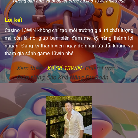
Hướng dẫn chơi và bí quyết cược casino 13WIN hiệu quả
Lời kết
Casino 13WIN không chỉ tạo môi trường giải trí chất lượng
mà còn là nơi giúp bạn biến đam mê, kỹ năng thành lợi
nhuận. Đăng ký thành viên ngay để nhận ưu đãi khủng và
tham gia sảnh game 13win nhé.
Xem thêm:
Xổ Số 13WIN
: Chiến Lược
Giúp Nâng Cao Khả Năng Dự Đoán