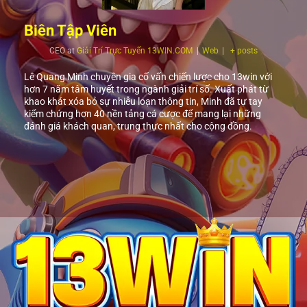
Biên Tập Viên
CEO
at
Giải Trí Trực Tuyến 13WIN.COM
|
Web
|
+ posts
Lê Quang Minh chuyên gia cố vấn chiến lược cho 13win với
hơn 7 năm tâm huyết trong ngành giải trí số. Xuất phát từ
khao khát xóa bỏ sự nhiễu loạn thông tin, Minh đã tự tay
kiểm chứng hơn 40 nền tảng cá cược để mang lại những
đánh giá khách quan, trung thực nhất cho cộng đồng.