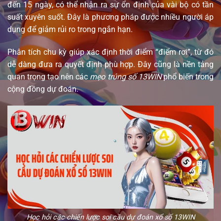
đến 15 ngày, có thể nhận ra sự ổn định của vài bộ có tần
suất xuyên suốt. Đây là phương pháp được nhiều người áp
dụng để giảm rủi ro trong ngắn hạn.
Phân tích chu kỳ giúp xác định thời điểm “điểm rơi”, từ đó
dễ dàng đưa ra quyết định phù hợp. Đây cũng là nền tảng
quan trọng tạo nên các
mẹo trúng số 13WIN
phổ biến trong
cộng đồng dự đoán.
Học hỏi các chiến lược soi cầu dự đoán xổ số 13WIN