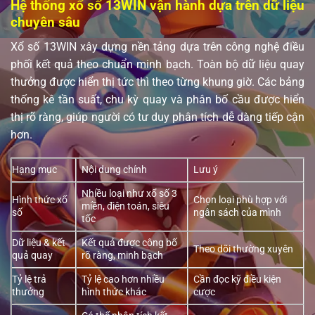
Hệ thống xổ số 13WIN vận hành dựa trên dữ liệu
chuyên sâu
Xổ số 13WIN xây dựng nền tảng dựa trên công nghệ điều
phối kết quả theo chuẩn minh bạch. Toàn bộ dữ liệu quay
thưởng được hiển thị tức thì theo từng khung giờ. Các bảng
thống kê tần suất, chu kỳ quay và phân bố cầu được hiển
thị rõ ràng, giúp người có tư duy phân tích dễ dàng tiếp cận
hơn.
Hạng mục
Nội dung chính
Lưu ý
Nhiều loại như xổ số 3
Hình thức xổ
Chọn loại phù hợp với
miền, điện toán, siêu
số
ngân sách của mình
tốc
Dữ liệu & kết
Kết quả được công bố
Theo dõi thường xuyên
quả quay
rõ ràng, minh bạch
Tỷ lệ trả
Tỷ lệ cao hơn nhiều
Cần đọc kỹ điều kiện
thưởng
hình thức khác
cược