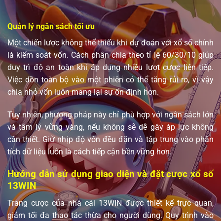
Quản lý ngân sách tối ưu
Một chiến lược không thể thiếu khi dự đoán với xổ số chính
là kiểm soát vốn. Cách phân chia theo tỉ lệ 60/30/10 giúp
duy trì độ an toàn khi áp dụng nhiều lượt cược liên tiếp.
Việc dồn toàn bộ vào một phiên có thể tăng rủi ro, vì vậy
chia nhỏ vốn luôn mang lại sự ổn định hơn.
Tuy nhiên, phương pháp này chỉ phù hợp với ngân sách lớn
và tâm lý vững vàng, nếu không sẽ dễ gây áp lực không
cần thiết. Giữ nhịp độ vốn đều đặn và tập trung vào phân
tích dữ liệu luôn là cách tiếp cận bền vững hơn.
Hướng dẫn sử dụng giao diện và đặt cược xổ số
13WIN
Trang cược của nhà cái 13WIN được thiết kế trực quan,
giảm tối đa thao tác thừa cho người dùng. Quy trình vào