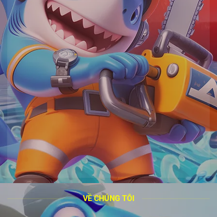
VỀ CHÚNG TÔI