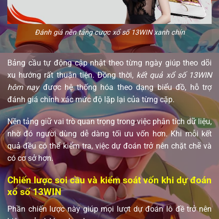
Đánh giá nền tảng cược xổ số 13WIN xanh chín
Bảng cầu tự động cập nhật theo từng ngày giúp theo dõi
xu hướng rất thuận tiện. Đồng thời,
kết quả xổ số 13WIN
hôm nay
được hệ thống hóa theo dạng biểu đồ, hỗ trợ
đánh giá chính xác mức độ lặp lại của từng cặp.
Nền tảng giữ vai trò quan trọng trong việc phân tích dữ liệu,
nhờ đó người dùng dễ dàng tối ưu vốn hơn. Khi mỗi kết
quả đều có thể kiểm tra, việc dự đoán trở nên chặt chẽ và
có cơ sở hơn.
Chiến lược soi cầu và kiểm soát vốn khi dự đoán
xổ số 13WIN
Phần chiến lược này giúp mọi lượt dự đoán lô đề trở nên