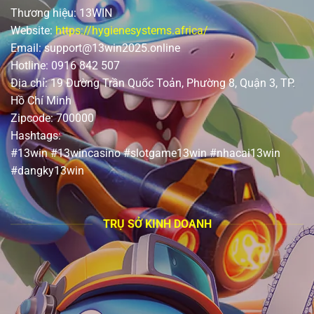
Thương hiệu: 13WIN
Website:
https://hygienesystems.africa/
Email:
support@13win2025.online
Hotline: 0916 842 507
Địa chỉ: 19 Đường Trần Quốc Toản, Phường 8, Quận 3, TP.
Hồ Chí Minh
Zipcode: 700000
Hashtags:
#13win #13wincasino #slotgame13win #nhacai13win
#dangky13win
TRỤ SỞ KINH DOANH