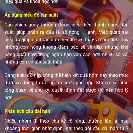
hiệu quả và khoa học hơn.
Áp dụng biểu đồ tần suất
Các phiên quay thưởng được biểu diễn thành chuỗi tần
suất, giúp nhận ra đâu là số nóng – lạnh. Việc quan sát
biểu đồ giúp dự đoán dựa trên dữ liệu thay vì cảm tính. Tuy
những con nóng không đảm bảo sẽ về tiếp, nhưng khả
năng xuất hiện trong ngắn hạn vẫn cao hơn nhiều so với
những con có tần suất thấp.
Dạng biểu đồ này cũng thể hiện kết quả hôm nay theo mức
độ biến động, từ đó hỗ trợ cược phù hợp. Khi có cái nhìn
tổng quan về chu kỳ, quyết định đặt cược trở nên hợp lý
hơn.
Phân tích cầu dài hạn
Nhiều nhóm đi theo chu kỳ rõ ràng, thường lặp lại sau
khoảng thời gian nhất định. Khi theo dõi cầu dài hạn từ 7