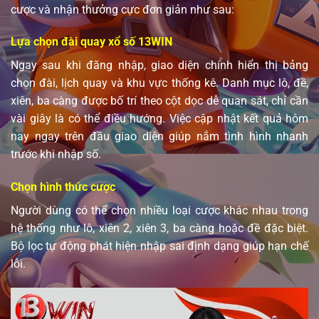
cược và nhận thưởng cực đơn giản như sau:
Lựa chọn đài quay xổ số 13WIN
Ngay sau khi đăng nhập, giao diện chính hiển thị bảng
chọn đài, lịch quay và khu vực thống kê. Danh mục lô, đề,
xiên, ba càng được bố trí theo cột dọc dễ quan sát, chỉ cần
vài giây là có thể điều hướng. Việc cập nhật kết quả hôm
nay ngay trên đầu giao diện giúp nắm tình hình nhanh
trước khi nhập số.
Chọn hình thức cược
Người dùng có thể chọn nhiều loại cược khác nhau trong
hệ thống như lô, xiên 2, xiên 3, ba càng hoặc đề đặc biệt.
Bộ lọc tự động phát hiện nhập sai định dạng giúp hạn chế
lỗi.