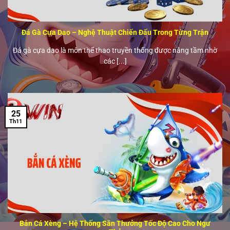
Đá Gà Cựa Dao – Nghệ Thuật Chiến Đấu Trong Từng Trận
Đá gà cựa dao là môn thể thao truyền thống được nâng tầm nhờ
các [...]
25
Th11
Bắn Cá Xèng – Hệ Thống Săn Thưởng Tốc Độ Cao Cho Ngư