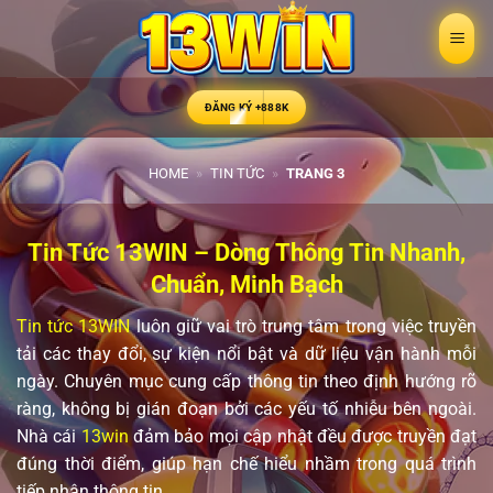
Bỏ
qua
nội
dung
ĐĂNG KÝ +888K
HOME
»
TIN TỨC
»
TRANG 3
Tin Tức 13WIN – Dòng Thông Tin Nhanh,
Chuẩn, Minh Bạch
Tin tức 13WIN
luôn giữ vai trò trung tâm trong việc truyền
tải các thay đổi, sự kiện nổi bật và dữ liệu vận hành mỗi
ngày. Chuyên mục cung cấp thông tin theo định hướng rõ
ràng, không bị gián đoạn bởi các yếu tố nhiễu bên ngoài.
Nhà cái
13win
đảm bảo mọi cập nhật đều được truyền đạt
đúng thời điểm, giúp hạn chế hiểu nhầm trong quá trình
tiếp nhận thông tin.