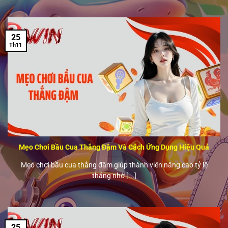
25
Th11
Mẹo Chơi Bầu Cua Thắng Đậm Và Cách Ứng Dụng Hiệu Quả
Mẹo chơi bầu cua thắng đậm giúp thành viên nâng cao tỷ lệ
thắng nhờ [...]
25