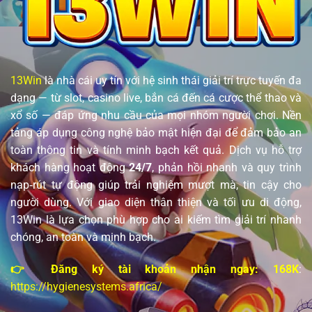
Giúp
Hội
Viên
“Đổi
Đời”
13Win
là nhà cái uy tín với hệ sinh thái giải trí trực tuyến đa
dạng — từ slot, casino live, bắn cá đến cá cược thể thao và
xổ số — đáp ứng nhu cầu của mọi nhóm người chơi. Nền
tảng áp dụng công nghệ bảo mật hiện đại để đảm bảo an
toàn thông tin và tính minh bạch kết quả. Dịch vụ hỗ trợ
khách hàng hoạt động
24/7
, phản hồi nhanh và quy trình
nạp‑rút tự động giúp trải nghiệm mượt mà, tin cậy cho
người dùng. Với giao diện thân thiện và tối ưu di động,
13Win là lựa chọn phù hợp cho ai kiếm tìm giải trí nhanh
chóng, an toàn và minh bạch.
👉 Đăng ký tài khoản nhận ngay: 168K
:
https://hygienesystems.africa/