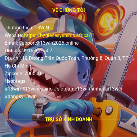
VỀ CHÚNG TÔI
Thương hiệu: 13WIN
Website:
https://hygienesystems.africa/
Email:
support@13win2025.online
Hotline: 0916 842 507
Địa chỉ: 19 Đường Trần Quốc Toản, Phường 8, Quận 3, TP.
Hồ Chí Minh
Zipcode: 700000
Hashtags:
#13win #13wincasino #slotgame13win #nhacai13win
#dangky13win
TRỤ SỞ KINH DOANH