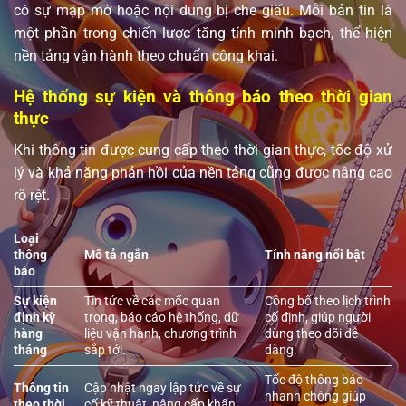
có sự mập mờ hoặc nội dung bị che giấu. Mỗi bản tin là
một phần trong chiến lược tăng tính minh bạch, thể hiện
nền tảng vận hành theo chuẩn công khai.
Hệ thống sự kiện và thông báo theo thời gian
thực
Khi thông tin được cung cấp theo thời gian thực, tốc độ xử
lý và khả năng phản hồi của nền tảng cũng được nâng cao
rõ rệt.
Loại
thông
Mô tả ngắn
Tính năng nổi bật
báo
Sự kiện
Tin tức về các mốc quan
Công bố theo lịch trình
định kỳ
trọng, báo cáo hệ thống, dữ
cố định, giúp người
hàng
liệu vận hành, chương trình
dùng theo dõi dễ
tháng
sắp tới.
dàng.
Tốc độ thông báo
Thông tin
Cập nhật ngay lập tức về sự
nhanh chóng giúp
theo thời
cố kỹ thuật, nâng cấp khẩn