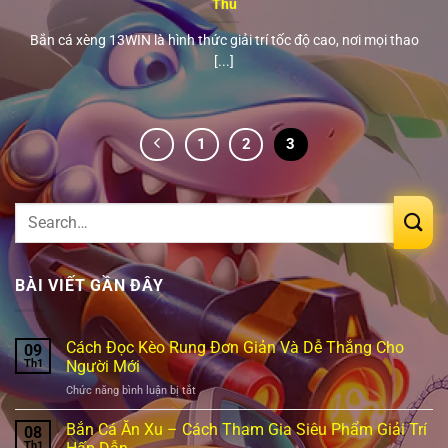
Thủ
Bắn cá xèng 13WIN là hình thức giải trí tốc độ cao, nơi mọi thao
[...]
1
2
3
BÀI VIẾT GẦN ĐÂY
Cách Đọc Kèo Rung Đơn Giản Và Dễ Thắng Cho
09
Th1
Người Mới
ở
Chức năng bình luận bị tắt
Cách
Đọc
Bắn Cá Ăn Xu – Cách Tham Gia Siêu Phẩm Giải Trí
08
Kèo
Th1