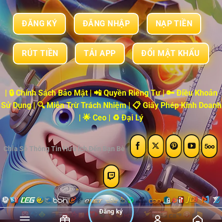
ĐĂNG KÝ
ĐĂNG NHẬP
NẠP TIỀN
RÚT TIỀN
TẢI APP
ĐỔI MẬT KHẨU
| 🔒
Chính Sách Bảo Mật
| 📲
Quyền Riêng Tư
| 🔑
Điều Khoản
Sử Dụng
| 🔍
Miễn Trừ Trách Nhiệm
| 📋
Giấy Phép Kinh Doanh
| 🌟
Ceo
| ♻️
Đại Lý
Chia Sẻ Thông Tin Hữu Ích Đến Bạn Bè
Đăng ký