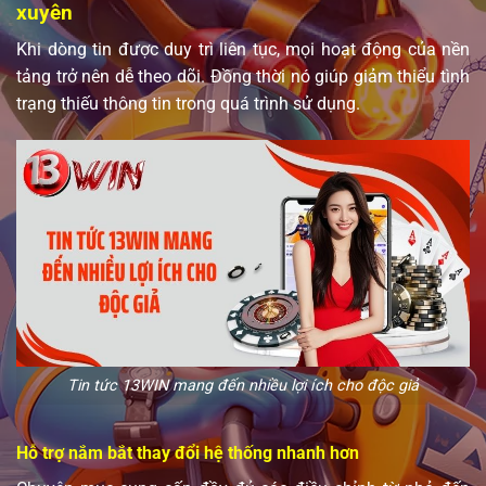
xuyên
Khi dòng tin được duy trì liên tục, mọi hoạt động của nền
tảng trở nên dễ theo dõi. Đồng thời nó giúp giảm thiểu tình
trạng thiếu thông tin trong quá trình sử dụng.
Tin tức 13WIN mang đến nhiều lợi ích cho độc giả
Hỗ trợ nắm bắt thay đổi hệ thống nhanh hơn