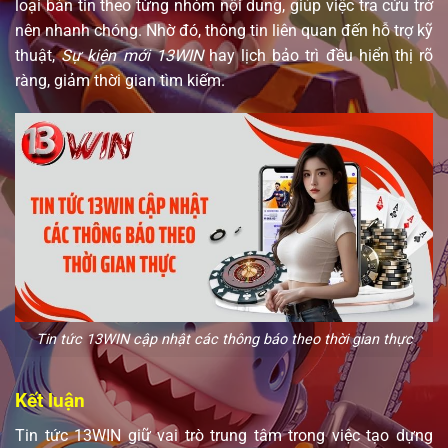
loại bản tin theo từng nhóm nội dung, giúp việc tra cứu trở
nên nhanh chóng. Nhờ đó, thông tin liên quan đến hỗ trợ kỹ
thuật,
Sự kiện mới 13WIN
hay lịch bảo trì đều hiển thị rõ
ràng, giảm thời gian tìm kiếm.
Tin tức 13WIN cập nhật các thông báo theo thời gian thực
Kết luận
Tin tức 13WIN giữ vai trò trung tâm trong việc tạo dựng