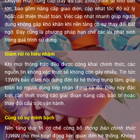
Chuyên mục cung cấp đầy đủ các điều chỉnh từ nhỏ đến
lớn, bao gồm nâng cấp giao diện, cập nhật tốc độ xử lý
hoặc cải thiện thuật toán. Việc cập nhật nhanh giúp người
dùng không gặp khó khăn khi nền tảng có sự thay đổi bất
ngờ. Đây cũng là phương pháp hạn chế các lỗi phát sinh
trong quá trình sử dụng.
Giảm rủi ro hiểu nhầm
Khi mọi thông báo đều được công khai chính thức, các
nguồn tin không xác thực sẽ không còn gây nhiễu. Tin tức
13WIN bảo đảm nội dung đến từ hệ thống trung tâm, giúp
toàn bộ người dùng tiếp nhận đúng và đủ. Điều này đặc
biệt cần thiết trong các giai đoạn nâng cấp, bảo trì hoặc
thay đổi cấu trúc vận hành.
Củng cố sự minh bạch
Nền tảng duy trì cơ chế công bố
thông báo chính thức
13WIN
cho mọi hoạt động liên quan đến hệ thống. Không