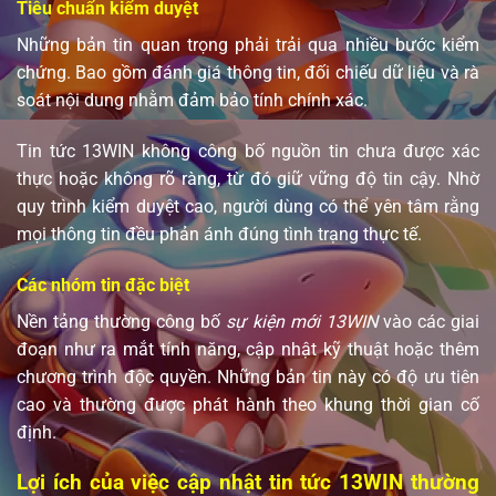
Tiêu chuẩn kiểm duyệt
Những bản tin quan trọng phải trải qua nhiều bước kiểm
chứng. Bao gồm đánh giá thông tin, đối chiếu dữ liệu và rà
soát nội dung nhằm đảm bảo tính chính xác.
Tin tức 13WIN không công bố nguồn tin chưa được xác
thực hoặc không rõ ràng, từ đó giữ vững độ tin cậy. Nhờ
quy trình kiểm duyệt cao, người dùng có thể yên tâm rằng
mọi thông tin đều phản ánh đúng tình trạng thực tế.
Các nhóm tin đặc biệt
Nền tảng thường công bố
sự kiện mới 13WIN
vào các giai
đoạn như ra mắt tính năng, cập nhật kỹ thuật hoặc thêm
chương trình độc quyền. Những bản tin này có độ ưu tiên
cao và thường được phát hành theo khung thời gian cố
định.
Lợi ích của việc cập nhật tin tức 13WIN thường