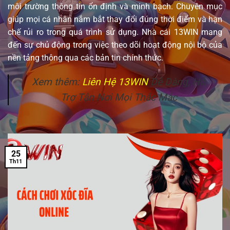
môi trường thông tin ổn định và minh bạch. Chuyên mục
giúp mọi cá nhân nắm bắt thay đổi đúng thời điểm và hạn
chế rủi ro trong quá trình sử dụng. Nhà cái 13WIN mang
đến sự chủ động trong việc theo dõi hoạt động nội bộ của
nền tảng thông qua các bản tin chính thức.
Xem thêm:
Liên Hệ 13WIN
Dễ Dàng, Hỗ
Trợ Tận Nơi Mọi Thắc Mắc
25
Th11