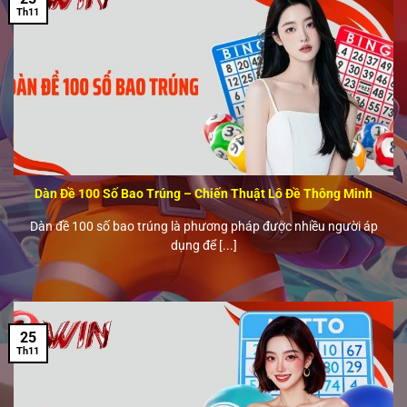
Th11
Dàn Đề 100 Số Bao Trúng – Chiến Thuật Lô Đề Thông Minh
Dàn đề 100 số bao trúng là phương pháp được nhiều người áp
dụng để [...]
25
Th11