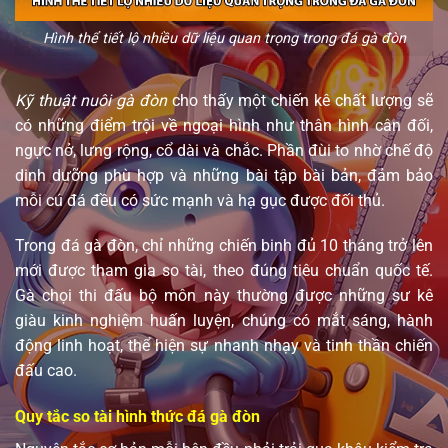
Hình thể tiết lộ nhiều dữ liệu quan trọng trong đá gà đòn
Kỹ thuật nuôi gà đòn
cho thấy một chiến kê chất lượng sẽ
có những điểm trội về ngoại hình như thân hình cân đối,
ngực nở, lưng rộng, cổ dài và chắc. Phần đùi to nhờ chế độ
dinh dưỡng phù hợp và những bài tập bài bản, đảm bảo
mỗi cú đá đều có sức mạnh và hạ gục được đối thủ.
Trong đá gà đòn, chỉ những chiến binh đủ 10 tháng trở lên
mới được tham gia so tài, theo đúng tiêu chuẩn quốc tế.
Gà chọi thi đấu bộ môn này thường được những sư kê
giàu kinh nghiệm huấn luyện, chúng có mắt sáng, hành
động linh hoạt, thể hiện sự nhanh nhạy và tinh thần chiến
đấu cao.
Quy tắc so tài hình thức đá gà đòn