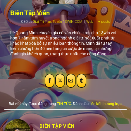
Biên Tập Viên
CEO
at
Giải Trí Trực Tuyến 13WIN.COM
|
Web
|
+ posts
Lê Quang Minh chuyên gia cố vấn chiến lược cho 13win với
hơn 7 năm tâm huyết trong ngành giải trí số. Xuất phát từ
khao khát xóa bỏ sự nhiễu loạn thông tin, Minh đã tự tay
kiểm chứng hơn 40 nền tảng cá cược để mang lại những
đánh giá khách quan, trung thực nhất cho cộng đồng.
Bài viết này được đăng trong
TIN TỨC
. Đánh dấu
liên kết thường trực
.
BIÊN TẬP VIÊN