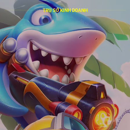
TRỤ SỞ KINH DOANH