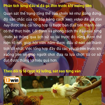
Phân tích từng đấu sĩ đá gà đòn trước khi xuống tiền
Quan sát thể trạng tổng thể của chiến kê như dáng đứng,
độ săn chắc của cơ bắp bằng cách
xem video đá gà đòn
hay
được nhà cái tổng hợp là bước bản đầu tiên thành viên
có thể thực hiện. Lối đánh và phong cách thi đấu của từng
chiến kê thông qua lịch sử so tài trước đó cũng được thể
hiện rõ nét, giúp hội viên nắm được đấu sĩ nào có thành
tích tốt nhất. Việc tổng hợp đầy đủ các yếu tố trên trước khi
xuống tiền sẽ giúp người chơi đưa ra lựa chọn có cơ sở,
đạt được thắng lợi hiệu quả hơn.
Theo dõi tỷ lệ cược kỹ lưỡng, sát sao từng ván