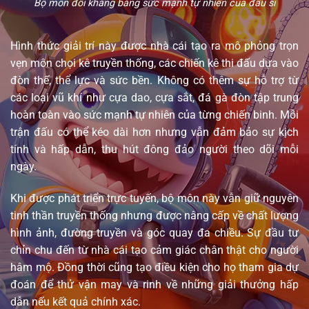
Bộ môn đối kháng bằng sức mạnh tự nhiên của đấu sĩ
Hình thức giải trí này được nhà cái tạo ra mô phỏng trọn
vẹn môn chọi kê truyền thống, các chiến kê thi đấu dựa vào
đòn thế, thể lực và sức bền. Không có thêm sự hỗ trợ từ
các loại vũ khí như cựa dao, cựa sắt, đá gà đòn tập trung
hoàn toàn vào sức mạnh tự nhiên của từng chiến binh. Mỗi
trận đấu có thể kéo dài hơn nhưng vẫn đảm bảo sự kịch
tính và hấp dẫn, thu hút đông đảo người theo dõi mỗi
ngày.
Khi được phát triển trực tuyến, bộ môn này vẫn giữ nguyên
tinh thần truyền thống nhưng được nâng cấp về chất lượng
hình ảnh, đường truyền và góc quay đa chiều. Sự đầu tư
chỉn chu đến từ nhà cái tạo cảm giác chân thật cho người
hâm mộ. Đồng thời cũng tạo điều kiện cho họ tham gia dự
đoán để thử vận may và rinh về những giải thưởng hấp
dẫn nếu kết quả chính xác.