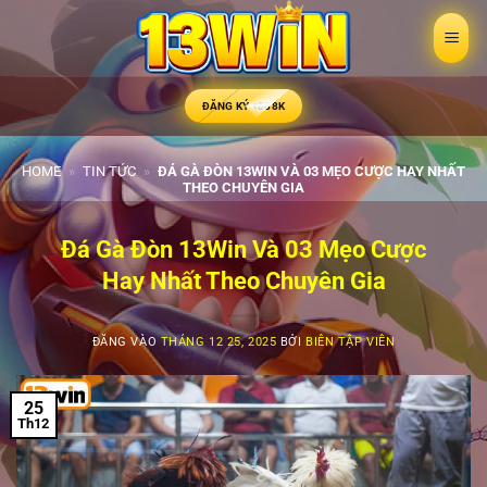
Bỏ
qua
nội
dung
ĐĂNG KÝ +888K
HOME
»
TIN TỨC
»
ĐÁ GÀ ĐÒN 13WIN VÀ 03 MẸO CƯỢC HAY NHẤT
THEO CHUYÊN GIA
Đá Gà Đòn 13Win Và 03 Mẹo Cược
Hay Nhất Theo Chuyên Gia
ĐĂNG VÀO
THÁNG 12 25, 2025
BỞI
BIÊN TẬP VIÊN
25
Th12