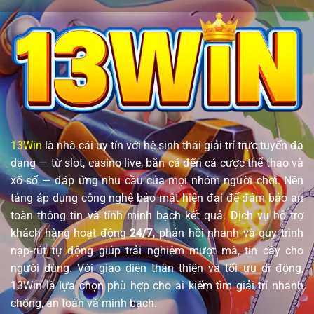
Đánh
Và
Đề
3
Chuẩn
Bí
Nhất
Kíp
2026
Chuẩn
Giúp
Hội
Viên
“Đổi
Đời”
13Win
là nhà cái uy tín với hệ sinh thái giải trí trực tuyến đa
dạng — từ slot, casino live, bắn cá đến cá cược thể thao và
xổ số — đáp ứng nhu cầu của mọi nhóm người chơi. Nền
tảng áp dụng công nghệ bảo mật hiện đại để đảm bảo an
toàn thông tin và tính minh bạch kết quả. Dịch vụ hỗ trợ
khách hàng hoạt động
24/7
, phản hồi nhanh và quy trình
nạp‑rút tự động giúp trải nghiệm mượt mà, tin cậy cho
người dùng. Với giao diện thân thiện và tối ưu di động,
13Win là lựa chọn phù hợp cho ai kiếm tìm giải trí nhanh
chóng, an toàn và minh bạch.